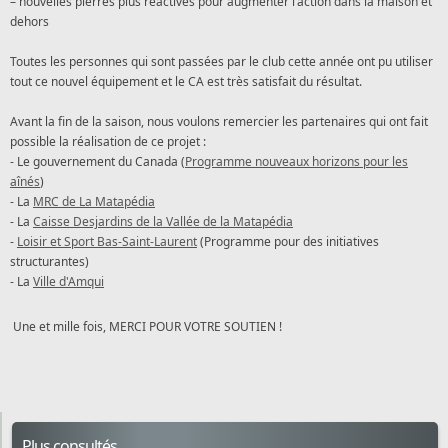
– nouvelles pierres plus réactives pour augmenter l’action dans la maison et
dehors
Toutes les personnes qui sont passées par le club cette année ont pu utiliser
tout ce nouvel équipement et le CA est très satisfait du résultat.
Avant la fin de la saison, nous voulons remercier les partenaires qui ont fait
possible la réalisation de ce projet :
- Le gouvernement du Canada (
Programme nouveaux horizons pour les
aînés
)
- La
MRC de La Matapédia
- La
Caisse
Desjardins
de la Vallée de la Matapédia
-
Loisir et Sport Bas-Saint-Laurent
(Programme pour des initiatives
structurantes)
- La
Ville d'Amqui
Une et mille fois, MERCI POUR VOTRE SOUTIEN !
Plus consultés