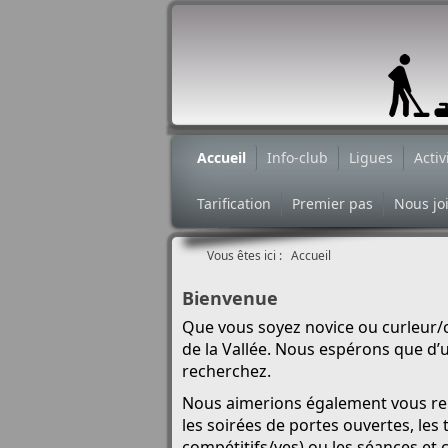
Accueil
Info-club
Ligues
Activ
Tarification
Premier pas
Nous jo
Vous êtes ici :
Accueil
Bienvenue
Que vous soyez novice ou curleur/c
de la Vallée. Nous espérons que d’
recherchez.
Nous aimerions également vous renco
les soirées de portes ouvertes, les 
compétitifs/ves) ou les séances et c