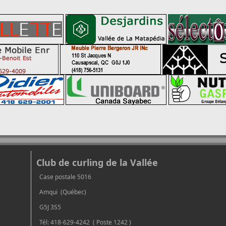
Club de curling de la Vallée
Case postale 5016
Amqui (Québec)
G5J 3S5
Tél: 418-629-4242 ( Poste 1242 )